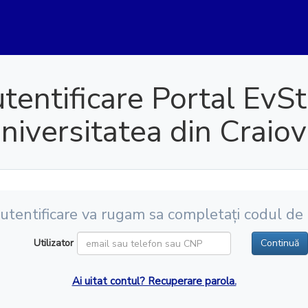
tentificare Portal EvS
niversitatea din Craiov
utentificare va rugam sa completați codul de u
Utilizator
Continuă
Ai uitat contul? Recuperare parola.