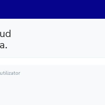
tud
a.
tilizator