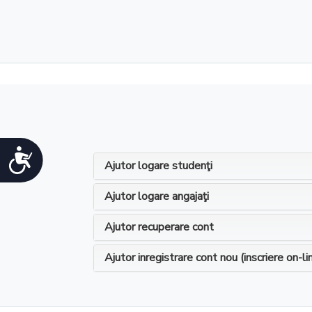
persoanele
cu
deficiențe
de
vedere
care
utilizează
un
cititor
de
ecran;
Accesibilitate
Apăsați
Ajutor logare studenţi
Control-
F10
Ajutor logare angajaţi
pentru
a
deschide
Ajutor recuperare cont
un
meniu
Ajutor inregistrare cont nou (inscriere on-li
de
accesibilitate.